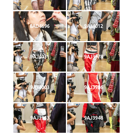
8AD4696
9AJ4012
9AJ4031
9AJ3978
9AJ4003
9AJ3986
9AJ3963
9AJ3948