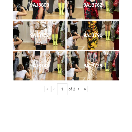
9AJ3800
9AJ3762
9AJ3777
9AJ3790
9AJ3748
9AJ3729
«
‹
of
2
›
»