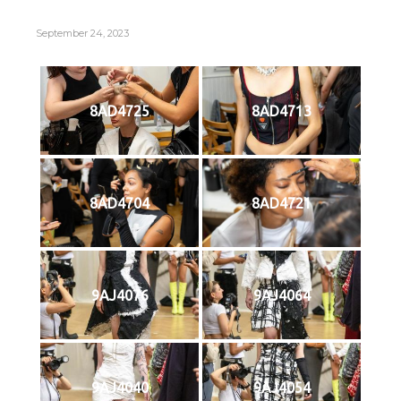
September 24, 2023
8AD4725
8AD4713
8AD4704
8AD4721
9AJ4076
9AJ4064
9AJ4040
9AJ4054