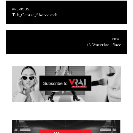
PREVIOUS
Tab_Centre_Shoreditch
NEXT
16_Waterloo_Place