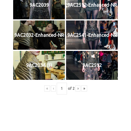
9AC2039
9AC2512-Enhanced-NR
9AC2032-Enhanced-NR
9AC2541-Enhanced-NR
9AC2034 (1)
9AC2592
«
‹
of
2
›
»