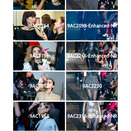
9AC1764
9AC2098-Enhanced-NR
9AC1796
9AC2266-Enhanced-NR
9AC1813
9AC2230
9AC1954
9AC2316-Enhanced-NR