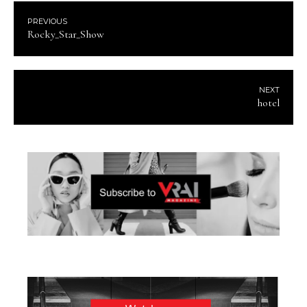
PREVIOUS
Rocky_Star_Show
NEXT
hotel